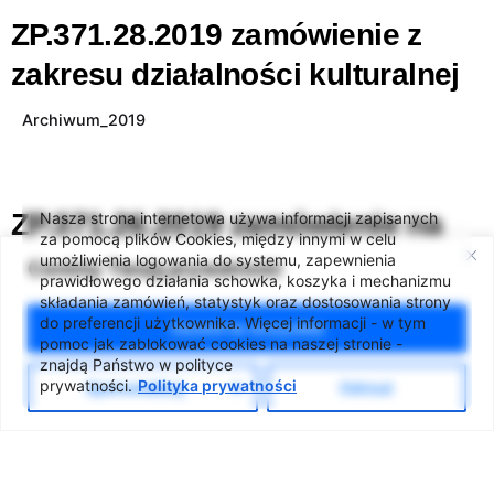
ZP.371.28.2019 zamówienie z
zakresu działalności kulturalnej
Archiwum_2019
ZP.371.26.2019 zamówienie na
Nasza strona internetowa używa informacji zapisanych
za pomocą plików Cookies, między innymi w celu
usługi społeczne
umożliwienia logowania do systemu, zapewnienia
Cenimy Twoją prywatność
prawidłowego działania schowka, koszyka i mechanizmu
składania zamówień, statystyk oraz dostosowania strony
Archiwum_2019
do preferencji użytkownika. Więcej informacji - w tym
Zezwól na wszystkie
pomoc jak zablokować cookies na naszej stronie -
znajdą Państwo w polityce
prywatności.
Polityka prywatności
Spersonalizuj
Odrzuć
Kontakt
Ogłoszenia