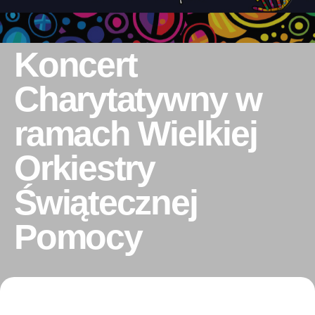
Koncert
Charytatywny w
ramach Wielkiej
Orkiestry
Świątecznej
Pomocy