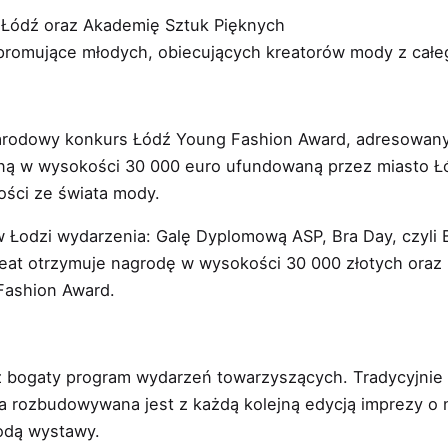
 Łódź oraz Akademię Sztuk Pięknych
promujące młodych, obiecujących kreatorów mody z całe
arodowy konkurs Łódź Young Fashion Award, adresowany
żną w wysokości 30 000 euro ufundowaną przez miasto Ł
ości ze świata mody.
 w Łodzi wydarzenia: Galę Dyplomową ASP, Bra Day, czyli
aureat otrzymuje nagrodę w wysokości 30 000 złotych ora
 Fashion Award.
ż bogaty program wydarzeń towarzyszących. Tradycyjnie
uła rozbudowywana jest z każdą kolejną edycją imprezy 
odą wystawy.