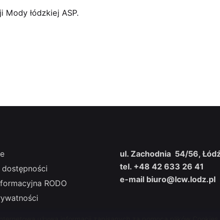
 Mody łódzkiej ASP.
ce
ul. Zachodnia 54/56, Łód
tel. +48 42 633 26 41
 dostępności
e-mail biuro@lcw.lodz.pl
Informacyjna RODO
rywatności
internetowa używa informacji zapisanych za pomocą plików Cookies