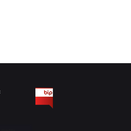
ź
, między