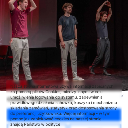
Nasza strona internetowa używa informacji zapisanych
za pomocą plików Cookies, między innymi w celu
umożliwienia logowania do systemu, zapewnienia
Cenimy Twoją prywatność
prawidłowego działania schowka, koszyka i mechanizmu
składania zamówień, statystyk oraz dostosowania strony
do preferencji użytkownika. Więcej informacji - w tym
Zezwól na wszystkie
pomoc jak zablokować cookies na naszej stronie -
znajdą Państwo w polityce