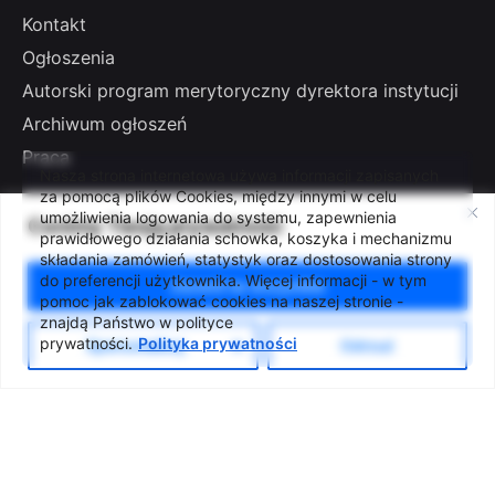
Kontakt
Ogłoszenia
Autorski program merytoryczny dyrektora instytucji
Archiwum ogłoszeń
Praca
Nasza strona internetowa używa informacji zapisanych
za pomocą plików Cookies, między innymi w celu
umożliwienia logowania do systemu, zapewnienia
Cenimy Twoją prywatność
Press office
prawidłowego działania schowka, koszyka i mechanizmu
składania zamówień, statystyk oraz dostosowania strony
Deklaracja dostępności
do preferencji użytkownika. Więcej informacji - w tym
Zezwól na wszystkie
Klauzula Informacyjna RODO
pomoc jak zablokować cookies na naszej stronie -
znajdą Państwo w polityce
Polityka prywatności
prywatności.
Polityka prywatności
Spersonalizuj
Odrzuć
ul. Zachodnia 54/56, Łódź
tel. +48 42 633 26 41
e-mail biuro@lcw.lodz.pl