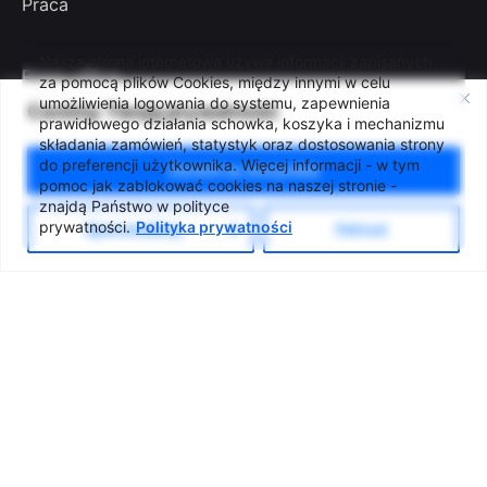
Praca
Nasza strona internetowa używa informacji zapisanych
Press office
za pomocą plików Cookies, między innymi w celu
umożliwienia logowania do systemu, zapewnienia
Deklaracja dostępności
Cenimy Twoją prywatność
prawidłowego działania schowka, koszyka i mechanizmu
Klauzula Informacyjna RODO
składania zamówień, statystyk oraz dostosowania strony
do preferencji użytkownika. Więcej informacji - w tym
Zezwól na wszystkie
Polityka prywatności
pomoc jak zablokować cookies na naszej stronie -
znajdą Państwo w polityce
prywatności.
Polityka prywatności
Spersonalizuj
Odrzuć
ul. Zachodnia 54/56, Łódź
tel. +48 42 633 26 41
e-mail biuro@lcw.lodz.pl