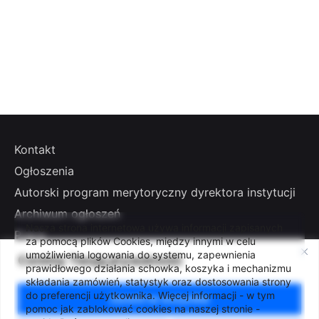
Kontakt
Ogłoszenia
Autorski program merytoryczny dyrektora instytucji
Archiwum ogłoszeń
Nasza strona internetowa używa informacji zapisanych
Praca
za pomocą plików Cookies, między innymi w celu
umożliwienia logowania do systemu, zapewnienia
Cenimy Twoją prywatność
prawidłowego działania schowka, koszyka i mechanizmu
Press office
składania zamówień, statystyk oraz dostosowania strony
do preferencji użytkownika. Więcej informacji - w tym
Zezwól na wszystkie
Deklaracja dostępności
pomoc jak zablokować cookies na naszej stronie -