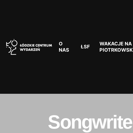
Skip
to
content
O
WAKACJE NA
ŁSF
NAS
PIOTRKOWSK
Songwriter