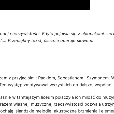
nnej rzeczywistości. Edyta pojawia się z chłopakami, ser
(…) Przepiękny tekst, ślicznie operuje słowem.
azem z przyjaciółmi: Radkiem, Sebastianem i Szymonem. Wł
Ten występ zmotywował wszystkich do dalszej wspólnej 
nie w tamtejszym liceum połączyła ich miłość do muzyki.
 razem własnej, muzycznej rzeczywistości pozwala utrzym
chają islandzkie melodie, akustyczne brzmienia i element