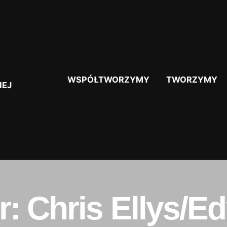
WSPÓŁTWORZYMY
TWORZYMY
IEJ
: Chris Ellys/Ed