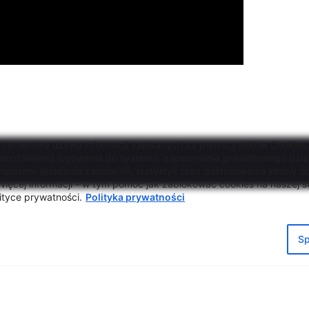
internetowa używa informacji zapisanych za pomocą plików Cookies
 umożliwienia logowania do systemu, zapewnienia prawidłowego dzia
hanizmu składania zamówień, statystyk oraz dostosowania strony do
ięcej informacji - w tym pomoc jak zablokować cookies na naszej st
ityce prywatności.
Polityka prywatności
ffice
ul. Zachodnia 54/56, Łód
tel. +48 42 633 26 41
acja dostępności
e-mail biuro@lcw.lodz.pl
Sp
la Informacyjna RODO
a prywatności