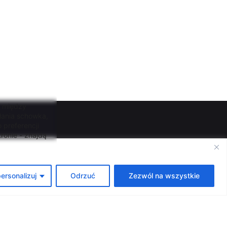
, między
łania schowka,
 preferencji
ronie - znajdą
ź
ersonalizuj
Odrzuć
Zezwól na wszystkie