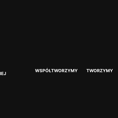
nogramem (piątek)Godzina: 21:30Lokalizacja: Piotrkowska...
WSPÓŁTWORZYMY
TWORZYMY
IEJ