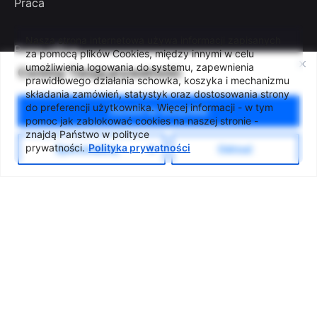
Praca
Nasza strona internetowa używa informacji zapisanych
Press office
za pomocą plików Cookies, między innymi w celu
umożliwienia logowania do systemu, zapewnienia
Deklaracja dostępności
Cenimy Twoją prywatność
prawidłowego działania schowka, koszyka i mechanizmu
Klauzula Informacyjna RODO
składania zamówień, statystyk oraz dostosowania strony
do preferencji użytkownika. Więcej informacji - w tym
Zezwól na wszystkie
Polityka prywatności
pomoc jak zablokować cookies na naszej stronie -
znajdą Państwo w polityce
prywatności.
Polityka prywatności
Spersonalizuj
Odrzuć
ul. Zachodnia 54/56, Łódź
tel. +48 42 633 26 41
e-mail biuro@lcw.lodz.pl