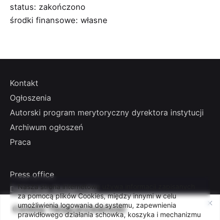
status: zakończono
środki finansowe: własne
Kontakt
Ogłoszenia
Autorski program merytoryczny dyrektora instytucji
Archiwum ogłoszeń
Praca
Press office
Nasza strona internetowa używa informacji zapisanych
Deklaracja dostępności
za pomocą plików Cookies, między innymi w celu
Klauzula Informacyjna RODO
umożliwienia logowania do systemu, zapewnienia
Cenimy Twoją prywatność
prawidłowego działania schowka, koszyka i mechanizmu
Polityka prywatności