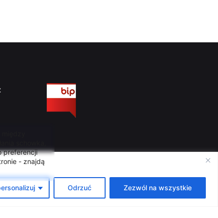
ź
, między
łania schowka,
 preferencji
ronie - znajdą
ersonalizuj
Odrzuć
Zezwól na wszystkie