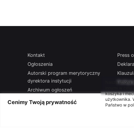
Kontakt
Press o
Ogłoszenia
Deklar
Autorski program merytoryczny
Klauzu
dyrektora instytucji
Polityk
Nasza strona 
innymi w celu
Archiwum ogłoszeń
koszyka i mec
Praca
użytkownika. W
Cenimy Twoją prywatność
Państwo w pol