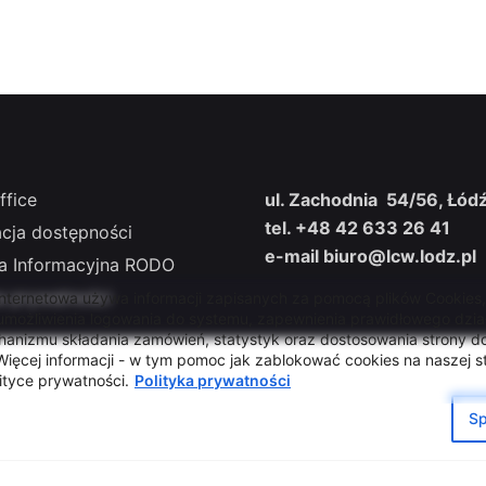
ffice
ul. Zachodnia 54/56, Łód
tel. +48 42 633 26 41
acja dostępności
e-mail biuro@lcw.lodz.pl
la Informacyjna RODO
a prywatności
internetowa używa informacji zapisanych za pomocą plików Cookies
 umożliwienia logowania do systemu, zapewnienia prawidłowego dzia
hanizmu składania zamówień, statystyk oraz dostosowania strony do
ięcej informacji - w tym pomoc jak zablokować cookies na naszej st
ityce prywatności.
Polityka prywatności
Sp